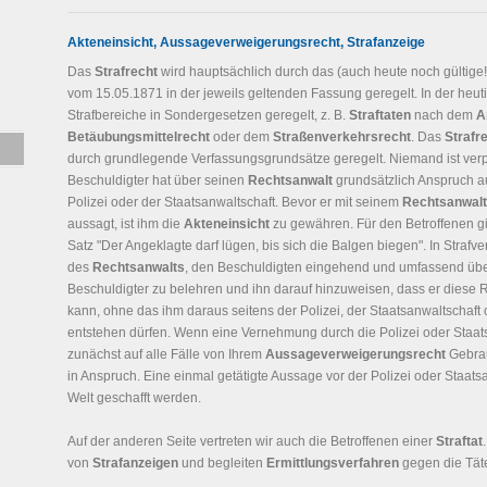
Akteneinsicht, Aussageverweigerungsrecht, Strafanzeige
Das
Strafrecht
wird hauptsächlich durch das (auch heute noch gültige
vom 15.05.1871 in der jeweils geltenden Fassung geregelt. In der heuti
Strafbereiche in Sondergesetzen geregelt, z. B.
Straftaten
nach dem
A
Betäubungsmittelrecht
oder dem
Straßenverkehrsrecht
. Das
Strafr
durch grundlegende Verfassungsgrundsätze geregelt. Niemand ist verpfli
Beschuldigter hat über seinen
Rechtsanwalt
grundsätzlich Anspruch au
Polizei oder der Staatsanwaltschaft. Bevor er mit seinem
Rechtsanwalt
aussagt, ist ihm die
Akteneinsicht
zu gewähren. Für den Betroffenen gil
Satz "Der Angeklagte darf lügen, bis sich die Balgen biegen". In Strafve
des
Rechtsanwalts
, den Beschuldigten eingehend und umfassend übe
Beschuldigter zu belehren und ihn darauf hinzuweisen, dass er diese
kann, ohne das ihm daraus seitens der Polizei, der Staatsanwaltschaft 
entstehen dürfen. Wenn eine Vernehmung durch die Polizei oder Staat
zunächst auf alle Fälle von Ihrem
Aussageverweigerungsrecht
Gebrau
in Anspruch. Eine einmal getätigte Aussage vor der Polizei oder Staat
Welt geschafft werden.
Auf der anderen Seite vertreten wir auch die Betroffenen einer
Straftat
von
Strafanzeigen
und begleiten
Ermittlungsverfahren
gegen die Täte