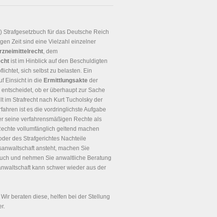
!) Strafgesetzbuch für das Deutsche Reich
gen Zeit sind eine Vielzahl einzelner
rzneimittelrecht
, dem
echt
ist im Hinblick auf den Beschuldigten
chtet, sich selbst zu belasten. Ein
f Einsicht in die
Ermittlungsakte
der
entscheidet, ob er überhaupt zur Sache
t im Strafrecht nach Kurt Tucholsky der
rfahren ist es die vordringlichste Aufgabe
r seine verfahrensmäßigen Rechte als
 Rechte vollumfänglich geltend machen
oder des Strafgerichtes Nachteile
sanwaltschaft ansteht, machen Sie
ch und nehmen Sie anwaltliche Beratung
sanwaltschaft kann schwer wieder aus der
. Wir beraten diese, helfen bei der Stellung
r.