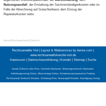
Nutzungsausfall
, der Erstattung der Sachverständigenkosten oder im
Falle der Abrechnung auf Gutachterbasis dem Einzug der
Reparaturkosten netto.
Home
|
Rechtsgebiete
|
Zivilrecht
Rechtsanwälte Viol |
Layout & Webservices by bense.com
|
www.rechtsanwaltskanzlei-viol.de
Impressum
|
Datenschutzerklärung
|
Kontakt
|
Sitemap
|
Suche
Anwalt Zivilrecht nahe Pirna
,
Unterhalt Glashuette
,
Wohnungsmietrecht Glashuette
,
Aufhebungsvertrag Dohna
,
Mietvertraege Dohna
,
Schadenersatzansprueche Freiberg
,
Rechtsanwalt Strafrecht Dresden
,
Scheidung Pirna
,
Verwarngeld Dresden
,
Kuendigung Coswig