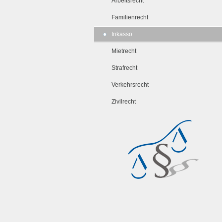
Arbeitsrecht
Familienrecht
Inkasso
Mietrecht
Strafrecht
Verkehrsrecht
Zivilrecht