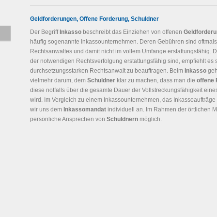
Geldforderungen, Offene Forderung, Schuldner
Der Begriff
Inkasso
beschreibt das Einziehen von offenen
Geldforder
häufig sogenannte Inkassounternehmen. Deren Gebühren sind oftmals
Rechtsanwaltes und damit nicht im vollem Umfange erstattungsfähig. 
der notwendigen Rechtsverfolgung erstattungsfähig sind, empfiehlt es s
durchsetzungsstarken Rechtsanwalt zu beauftragen. Beim
Inkasso
geh
vielmehr darum, dem
Schuldner
klar zu machen, dass man die
offene
diese notfalls über die gesamte Dauer der Vollstreckungsfähigkeit eines
wird. Im Vergleich zu einem Inkassounternehmen, das Inkassoaufträg
wir uns dem
Inkassomandat
individuell an. Im Rahmen der örtlichen 
persönliche Ansprechen von
Schuldnern
möglich.