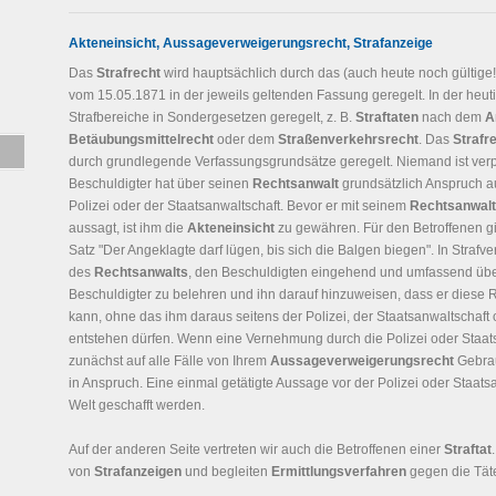
Akteneinsicht, Aussageverweigerungsrecht, Strafanzeige
Das
Strafrecht
wird hauptsächlich durch das (auch heute noch gültige
vom 15.05.1871 in der jeweils geltenden Fassung geregelt. In der heuti
Strafbereiche in Sondergesetzen geregelt, z. B.
Straftaten
nach dem
A
Betäubungsmittelrecht
oder dem
Straßenverkehrsrecht
. Das
Strafr
durch grundlegende Verfassungsgrundsätze geregelt. Niemand ist verpfli
Beschuldigter hat über seinen
Rechtsanwalt
grundsätzlich Anspruch au
Polizei oder der Staatsanwaltschaft. Bevor er mit seinem
Rechtsanwalt
aussagt, ist ihm die
Akteneinsicht
zu gewähren. Für den Betroffenen gil
Satz "Der Angeklagte darf lügen, bis sich die Balgen biegen". In Strafve
des
Rechtsanwalts
, den Beschuldigten eingehend und umfassend übe
Beschuldigter zu belehren und ihn darauf hinzuweisen, dass er diese
kann, ohne das ihm daraus seitens der Polizei, der Staatsanwaltschaft 
entstehen dürfen. Wenn eine Vernehmung durch die Polizei oder Staat
zunächst auf alle Fälle von Ihrem
Aussageverweigerungsrecht
Gebrau
in Anspruch. Eine einmal getätigte Aussage vor der Polizei oder Staat
Welt geschafft werden.
Auf der anderen Seite vertreten wir auch die Betroffenen einer
Straftat
von
Strafanzeigen
und begleiten
Ermittlungsverfahren
gegen die Täte