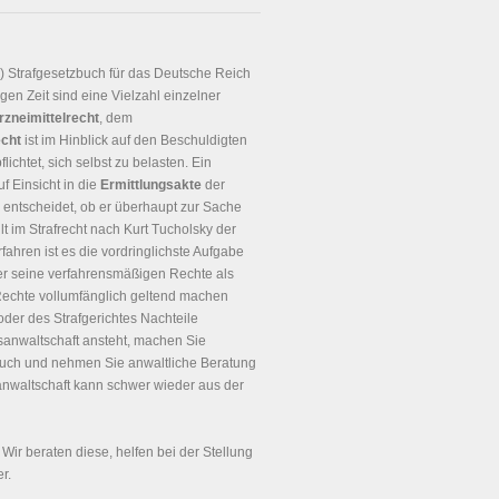
!) Strafgesetzbuch für das Deutsche Reich
gen Zeit sind eine Vielzahl einzelner
rzneimittelrecht
, dem
echt
ist im Hinblick auf den Beschuldigten
chtet, sich selbst zu belasten. Ein
f Einsicht in die
Ermittlungsakte
der
entscheidet, ob er überhaupt zur Sache
t im Strafrecht nach Kurt Tucholsky der
rfahren ist es die vordringlichste Aufgabe
r seine verfahrensmäßigen Rechte als
 Rechte vollumfänglich geltend machen
oder des Strafgerichtes Nachteile
sanwaltschaft ansteht, machen Sie
ch und nehmen Sie anwaltliche Beratung
sanwaltschaft kann schwer wieder aus der
. Wir beraten diese, helfen bei der Stellung
r.